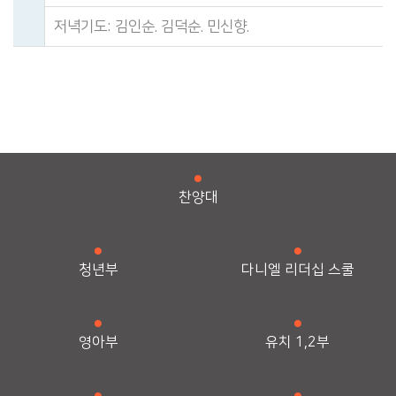
저녁기도: 김인순. 김덕순. 민신향.
찬양대
청년부
다니엘 리더십 스쿨
영아부
유치 1,2부