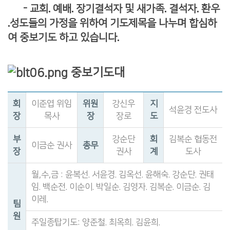
- 교회. 예배. 장기결석자 및 새가족. 결석자. 환우
.성도들의 가정을 위하여 기도제목을 나누며 합심하
여 중보기도 하고 있습니다.
중보기도대
회
이준엽 위임
위원
강신우
지
석윤경 전도사
장
목사
장
장로
도
부
강순단
회
김복순 협동전
이금순 권사
총무
장
권사
계
도사
월,수,금 : 윤복선. 서윤경. 김옥선. 윤해숙. 강순단. 권태
임. 백순전. 이순이. 박일순. 김영자. 김복순. 이금순. 김
이레.
팀
원
주일종탑기도: 양준철. 최옥희. 김윤희.